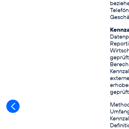
beziehe
Telefó
Geschä
Kennza
Datenp
Report
Wirtsch
geprüft
Berech
Kennzah
externe
erhoben
geprüf
Methodi
Vorwort
Umfang,
Kennza
Definit