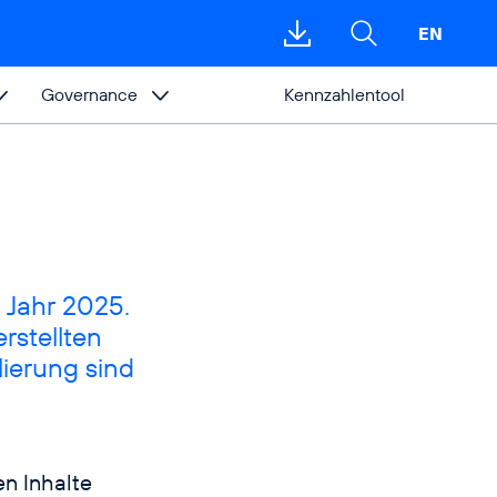
EN
Download-
Suche
öffnen
Bereich
öffnen
Governance
Kennzahlentool
 Jahr 2025.
rstellten
ierung sind
en Inhalte