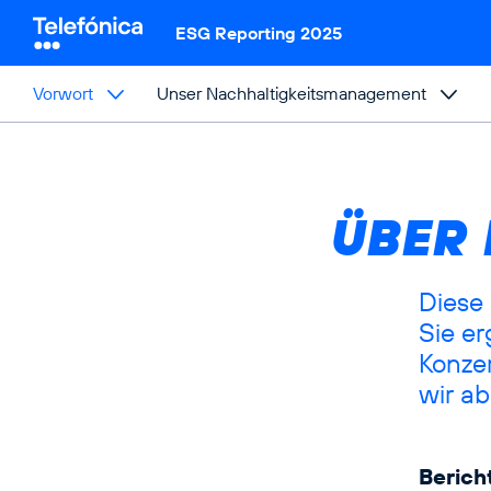
Springe
Springe
Springe
direkt
direkt
direkt
ESG Reporting
2025
zu
zum
zur
Hauptinhalt
Suche
Vorwort
Unser Nachhaltigkeitsmanagement
ÜBER 
Diese 
Sie er
Konze
wir ab
Berich