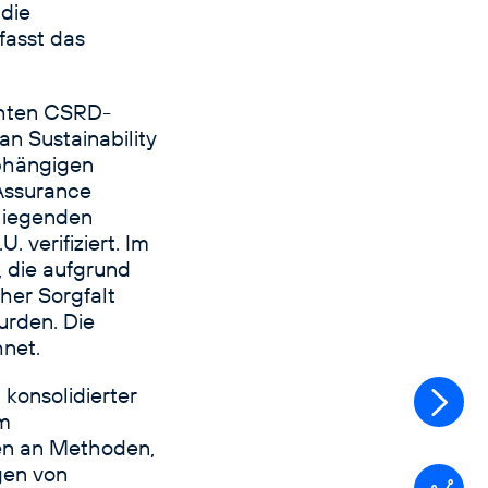
 die
fasst das
chten CSRD-
n Sustainability
bhängigen
Assurance
liegenden
verifiziert. Im
 die aufgrund
her Sorgfalt
urden. Die
net.
konsolidierter
Strate
im
und
en an Methoden,
Nachha
gen von
mana