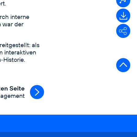
rt.
Kennz
rch interne
Downl
n war der
Facebook
X
Li
eitgestellt: als
 interaktiven
-Historie.
Zu
Sei
ten Seite
anagement