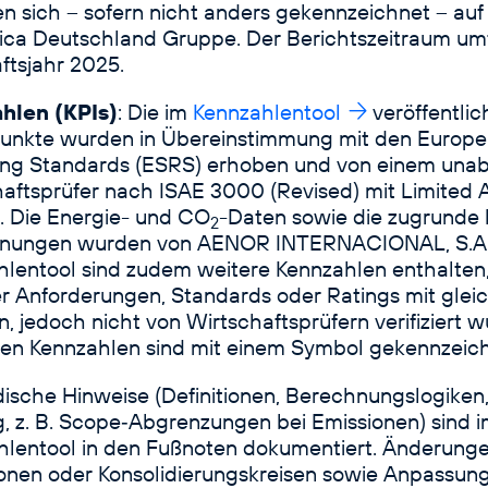
n sich – sofern nicht anders gekennzeichnet – auf
nica Deutschland Gruppe
. Der Berichtszeitraum um
ftsjahr 2025.
hlen (KPIs)
: Die im
Kennzahlentool
veröffentli
unkte wurden in Übereinstimmung mit den Europea
ing Standards (ESRS) erhoben und von einem una
aftsprüfer nach ISAE 3000 (Revised) mit Limited 
. Die Energie- und CO
-Daten sowie die zugrunde 
2
nungen wurden von AENOR INTERNACIONAL, S.A.U. 
lentool sind zudem weitere Kennzahlen enthalten,
r Anforderungen, Standards oder Ratings mit gleic
, jedoch nicht von Wirtschaftsprüfern verifiziert w
ten Kennzahlen sind mit einem Symbol gekennzeich
sche Hinweise (Definitionen, Berechnungslogiken, 
 z. B. Scope‑Abgrenzungen bei Emissionen) sind 
hlentool in den Fußnoten dokumentiert. Änderung
ionen oder Konsolidierungskreisen sowie Anpassun