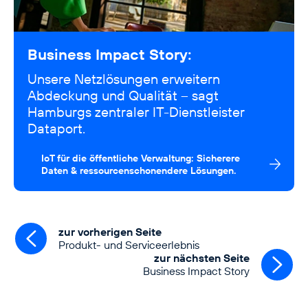
Business Impact Story:
Unsere Netzlösungen erweitern
Abdeckung und Qualität – sagt
Hamburgs zentraler IT-Dienstleister
Dataport.
IoT für die öffentliche Verwaltung: Sicherere
Daten & ressourcenschonendere Lösungen.
zur vorherigen Seite
Produkt- und Serviceerlebnis
zur nächsten Seite
Business Impact Story