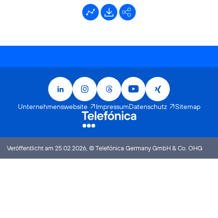
Kennzahlentool
Downloads
Facebook
X
LinkedIn
Xing
LinkedIn
Instagram
Threads
YouTube
Xing
Unternehmenswebsite
Impressum
Datenschutz
Sitemap
Veröffentlicht am 25.02.2026, © Telefónica Germany GmbH & Co. OHG