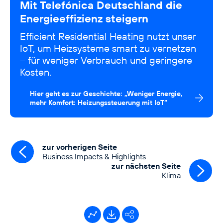
Mit Telefónica Deutschland die
Energieeffizienz steigern
Efficient Residential Heating nutzt unser
IoT, um Heizsysteme smart zu vernetzen
– für weniger Verbrauch und geringere
Kosten.
Hier geht es zur Geschichte: „Weniger Energie,
mehr Komfort: Heizungssteuerung mit IoT“
zur vorherigen Seite
Business Impacts & Highlights
zur nächsten Seite
Klima
Kennzahlentool
Downloads