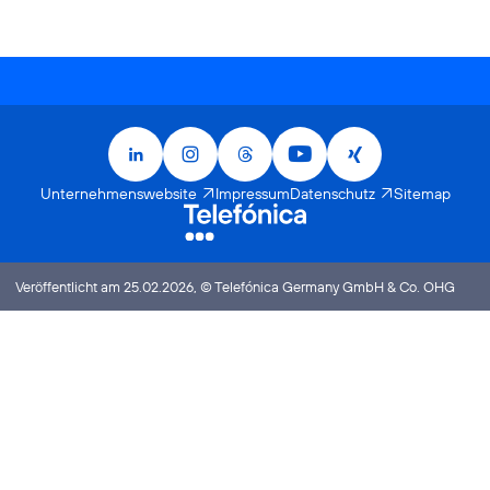
Facebook
X
LinkedIn
Xing
LinkedIn
Instagram
Threads
YouTube
Xing
Unternehmenswebsite
Impressum
Datenschutz
Sitemap
Veröffentlicht am 25.02.2026, © Telefónica Germany GmbH & Co. OHG