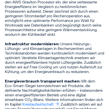
den AWS Graviton Processor ein, der eine verbesserte
Energieeffizienz im Vergleich zu herkömmlichen
Prozessoren aufweist. Dieser zeichnet sich durch einen
geringeren Strombedarf pro Rechenoperation aus,
ermöglicht eine optimierte Performance pro Watt für
Workloads wie Datenbanken und begünstigt durch seine
Prozessarchitektur eine geringere Wärmeentwicklung,
wodurch der Kühlbedarf sinkt.
Infrastruktur modernisieren:
Unsere Heizungs-,
Lüftungs- und Klimaanlagen in Rechenzentren und
Technikstandorten werden kontinuierlich modernisiert und
optimiert. Veraltete Klimaanlagentechnik ersetzen wir
durch energieeffizientere Hybrid-Lüftergeräte. Zusätzlich
stellen wir auf Free Cooling um und nutzen Außenluft zur
Kühlung, um den Energieverbrauch zu reduzieren.
Energieverbrauch transparent machen:
Mit dem
Eco-Smart-Siegel kennzeichnen wir Produkte, die
definierte Nachhaltigkeitskriterien erfüllen – insbesondere
einen energieeffizienten Betrieb und eine digital
einsehbare CO
-Bilanz. Weitere Informationen finden sich
2
im Kapitel
Kreislaufwirtschaft
. Zusätzlich setzen wir auf
smarte Energieüberwachung mit KI und Smart Metern –