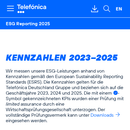
Springe
Springe
Springe
direkt
direkt
direkt
EN
Hauptnavigation
Download-
Suche
zu
zum
zur
öffnen
öffnen
Bereich
Hauptinhalt
Suche
öffnen
ESG Reporting 2025
KENNZAHLEN 2023–2025
Wir messen unsere ESG-Leistungen anhand von
Kennzahlen gemäß den European Sustainability Reporting
Standards (ESRS). Die Kennzahlen gelten für die
Telefónica Deutschland Gruppe
und beziehen sich auf die
Geschäftsjahre 2023, 2024 und 2025. Die mit einem
-
Symbol gekennzeichneten KPIs wurden einer Prüfung mit
limited assurance
durch eine
Wirtschaftsprüfungsgesellschaft unterzogen. Der
vollständige Prüfungsvermerk kann unter
Downloads
eingesehen werden.