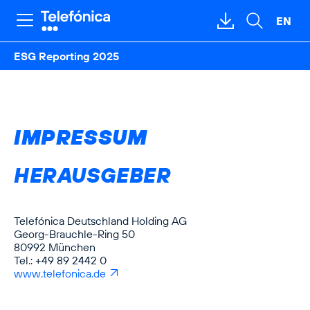
Springe
Springe
Springe
direkt
direkt
direkt
EN
Hauptnavigation
Download-
Suche
zu
zum
zur
öffnen
öffnen
Bereich
Hauptinhalt
Suche
öffnen
ESG Reporting 2025
IMPRESSUM
HERAUSGEBER
Telefónica Deutschland Holding AG
Georg-Brauchle-Ring 50
80992 München
Tel.: +49 89 2442 0
www.telefonica.de