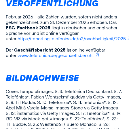
VERÖFFENTLICHUNG
Februar 2026 - alle Zahlen wurden, sofern nicht anders
gekennzeichnet, zum 31. Dezember 2025 erhoben. Das
ESG-Factbook 2025
liegt in deutscher und englischer
Sprache vor und ist online verfügbar
unter
https://reporting.telefonica.de/o2/nachhaltigkeit/2025
Der
Geschäftsbericht 2025
ist online verfügbar
unter
www.telefonica.de/geschaeftsbericht
BILDNACHWEISE
Cover: tempuraIimages, S. 3: Telefónica Deutschland, S. 7:
Telefónica*, Fabian Wentzel:mf_guddyx via Getty Images,
S. 8: Till Budde, S. 10: Telefónica*, S. 11: Telefónica*, S. 12:
Abel Mitjà Varela_Morsa Images_Stone via Getty Images,
S. 13: instamatics via Getty Images, S. 17: Telefónica*, S. 19:
i3D_VR_via istock_getty images, S. 22: Telefónica*, S. 23:
Till Budde, S. 25: Westend61 / Buero Monaco, S. 26: