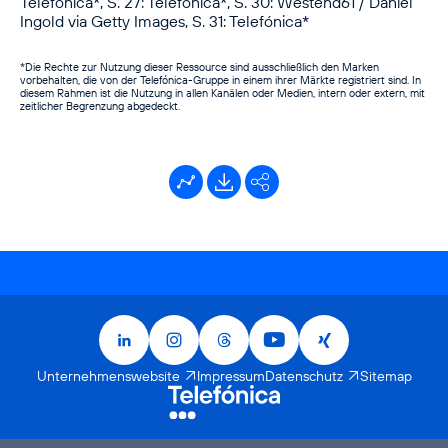
Telefónica*, S. 27: Telefónica*, S. 30: Westend61 / Daniel
Ingold via Getty Images, S. 31: Telefónica*
*Die Rechte zur Nutzung dieser Ressource sind ausschließlich den Marken
vorbehalten, die von der Telefónica-Gruppe in einem ihrer Märkte registriert sind. In
diesem Rahmen ist die Nutzung in allen Kanälen oder Medien, intern oder extern, mit
zeitlicher Begrenzung abgedeckt.
Kennzahlentool
Downloads
Facebook
X
LinkedIn
Xing
LinkedIn
Instagram
Threads
YouTube
Xing
Unternehmenswebsite
Impressum
Datenschutz
Sitemap